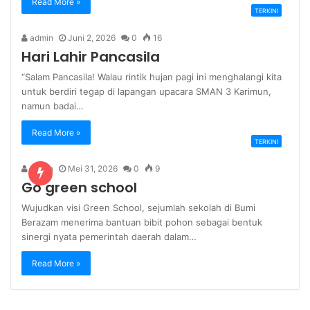
Read More »
TERKINI
admin
Juni 2, 2026
0
16
Hari Lahir Pancasila
“Salam Pancasila! Walau rintik hujan pagi ini menghalangi kita
untuk berdiri tegap di lapangan upacara SMAN 3 Karimun,
namun badai…
Read More »
TERKINI
admin
Mei 31, 2026
0
9
Go green school
Wujudkan visi Green School, sejumlah sekolah di Bumi
Berazam menerima bantuan bibit pohon sebagai bentuk
sinergi nyata pemerintah daerah dalam…
Read More »