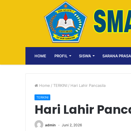
HOME
PROFIL
SISWA
SARANA PRAS
Home
/
TERKINI
/
Hari Lahir Pancasila
TERKINI
Hari Lahir Panc
admin
Juni 2, 2026