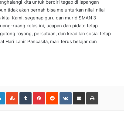
enghalangi kita untuk berdiri tegap di lapangan
n tidak akan pernah bisa melunturkan nilai-nilai
a kita. Kami, segenap guru dan murid SMAN 3
ruang-ruang kelas ini, ucapan dan pidato tetap
otong royong, persatuan, dan keadilan sosial tetap
 Hari Lahir Pancasila, mari terus belajar dan
gle+
LinkedIn
StumbleUpon
Tumblr
Pinterest
Reddit
VKontakte
Share via Email
Print