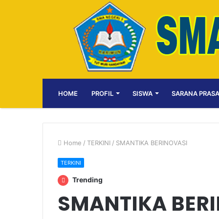
HOME
PROFIL
SISWA
SARANA PRAS
Home
/
TERKINI
/
SMANTIKA BERINOVASI
TERKINI
Trending
SMANTIKA BER