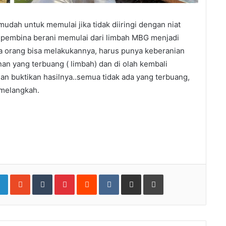
mudah untuk memulai jika tidak diiringi dengan niat
n pembina berani memulai dari limbah MBG menjadi
ua orang bisa melakukannya, harus punya keberanian
anan yang terbuang ( limbah) dan di olah kembali
n buktikan hasilnya..semua tidak ada yang terbuang,
 melangkah.
gle+
LinkedIn
StumbleUpon
Tumblr
Pinterest
Reddit
VKontakte
Share via Email
Print