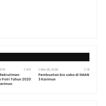
2019
431
Mei 28, 2026
18
 Rekruitmen
Pembuatan bio saka di SMAN
 Polri Tahun 2020
3 Karimun
Karimun