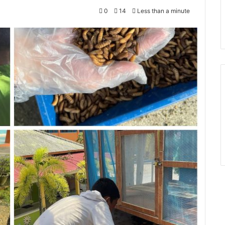
0
14
Less than a minute