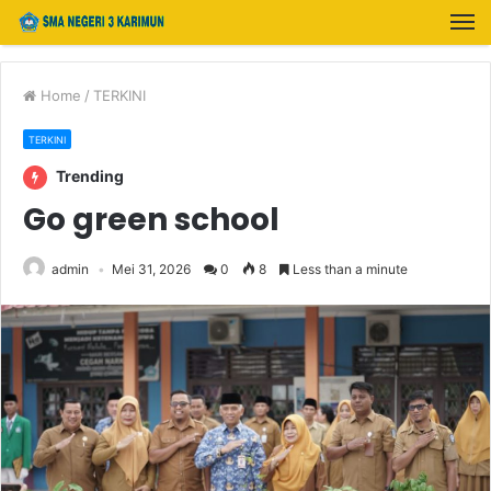
Home
/
TERKINI
TERKINI
Trending
Go green school
admin
Mei 31, 2026
0
8
Less than a minute