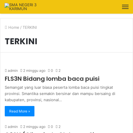
Home
/
TERKINI
TERKINI
admin
2 minggu ago
0
2
FLS3N Bidang lomba baca puisi
Semangat yang luar biasa peserta lomba baca puisi tingkat
provinsi. Smantika semakin bersinar dan mampu bersaing di
kabupaten, provinsi, nasional…
Read More »
admin
2 minggu ago
0
2