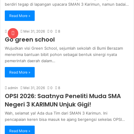
berdiri tegap di lapangan upacara SMAN 3 Karimun, namun badai…
Read More »
admin
Mei 31, 2026
0
8
Go green school
Wujudkan visi Green School, sejumlah sekolah di Bumi Berazam
menerima bantuan bibit pohon sebagai bentuk sinergi nyata
pemerintah daerah dalam…
Read More »
admin
Mei 31, 2026
0
8
‎OPSI 2026: Saatnya Peneliti Muda SMA
Negeri 3 KARIMUN Unjuk Gigi!
Wah, selamat ya! Ada dua Tim dari SMAN 3 Karimun. Ini
pencapaian keren bisa masuk ke ajang bergengsi sekelas OPSI…
Read More »